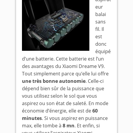
eur
balai
sans
fil. Il
est
donc
équipé
d’une batterie. Cette batterie est l’un
des avantages du Xiaomi Dreame V9.
Tout simplement parce qu’elle lui offre
une très bonne autonomie
. Celle-ci
dépend bien sûr de la puissance que
vous utilisez selon le sol que vous
aspirez ou son état de saleté. En mode
économie d’énergie, elle est de
60
minutes
. Si vous aspirez en puissance
max, elle tombe à
8 mn
. Et enfin, si
vous utilisez l’aspirateur Xiaomi