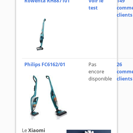
Rowenta RH887101
Voir le
149
test
comme
clients
Philips FC6162/01
Pas
26
encore
comme
disponible
clients
Le
Xiaomi