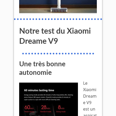
Notre test du Xiaomi
Dreame V9
Une très bonne
autonomie
Le
Xiaomi
Dream
e V9
est un
aspirat