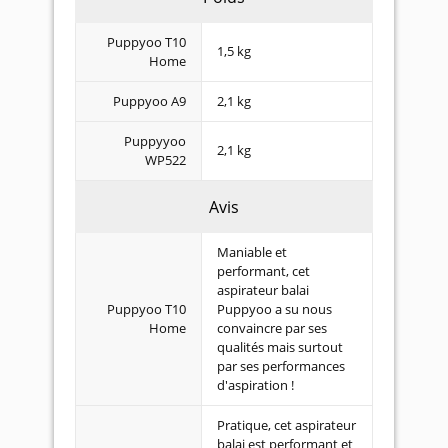
Puppyoo T10
1,5 kg
Home
Puppyoo A9
2,1 kg
Puppyyoo
2,1 kg
WP522
Avis
Maniable et
performant, cet
aspirateur balai
Puppyoo T10
Puppyoo a su nous
Home
convaincre par ses
qualités mais surtout
par ses performances
d'aspiration !
Pratique, cet aspirateur
balai est performant et