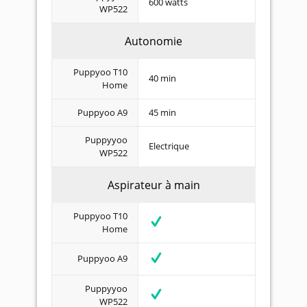
600 watts
WP522
Autonomie
Puppyoo T10
40 min
Home
Puppyoo A9
45 min
Puppyyoo
Electrique
WP522
Aspirateur à main
Puppyoo T10
Home
Puppyoo A9
Puppyyoo
WP522