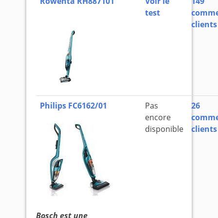
Rowenta RH887101
Voir le
149
test
comme
clients
Philips FC6162/01
Pas
26
encore
comme
disponible
clients
Bosch est une