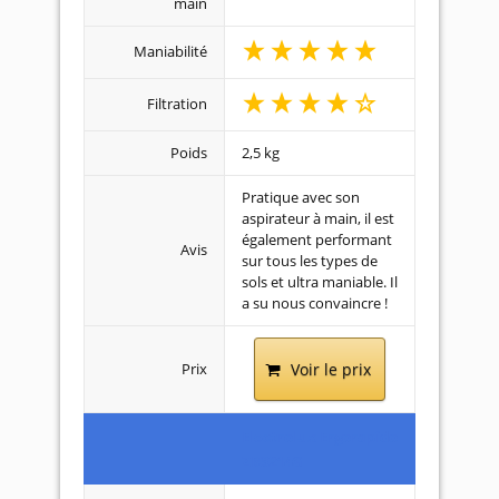
main
Maniabilité
Filtration
Poids
2,5 kg
Pratique avec son
aspirateur à main, il est
également performant
Avis
sur tous les types de
sols et ultra maniable. Il
a su nous convaincre !
Prix
Voir le prix
Electrolux Ergorapido
ZB3214G