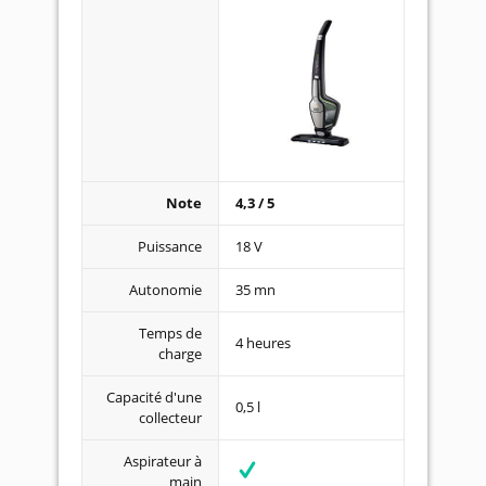
Note
4,3 / 5
Puissance
18 V
Autonomie
35 mn
Temps de
4 heures
charge
Capacité d'une
0,5 l
collecteur
Aspirateur à
main