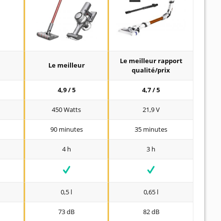
Le meilleur rapport
Le meilleur
qualité/prix
4,9 / 5
4,7 / 5
450 Watts
21,9 V
90 minutes
35 minutes
4 h
3 h
0,5 l
0,65 l
73 dB
82 dB