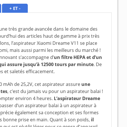
+ ET -
t une très grande avancée dans le domaine des
ourd’hui des articles haut de gamme à prix très
rlons, l’aspirateur Xiaomi Dreame V11 se place
mi, mais aussi parmi les meilleurs du marché !
innovant s’accompagne d’
un filtre HEPA et d’un
ui assure jusqu’à 12500 tours par minute
. De
s et saletés efficacement.
00 mAh de 25,2V, cet aspirateur assure
une
utes
, c’est du jamais vu pour un aspirateur balai !
compter environ 4 heures.
L’aspirateur Dreame
passer d’un aspirateur balai à un aspirateur à
apprécie également sa conception et ses formes
s bonne prise en main. Quant à son poids,
il
ce qui est plutôt léger pour ce genre d’appareil.