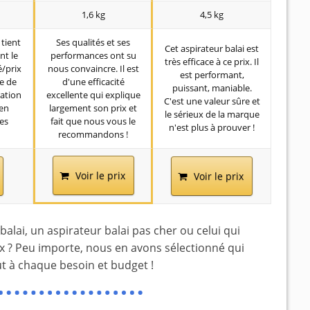
1,6 kg
4,5 kg
 tient
Ses qualités et ses
Cet aspirateur balai est
nt le
performances ont su
très efficace à ce prix. Il
é/prix
nous convaincre. Il est
est performant,
e de
d'une efficacité
puissant, maniable.
ration
excellente qui explique
C'est une valeur sûre et
en
largement son prix et
le sérieux de la marque
es
fait que nous vous le
n'est plus à prouver !
recommandons !
Voir le prix
Voir le prix
alai, un aspirateur balai pas cher ou celui qui
ix ? Peu importe, nous en avons sélectionné qui
t à chaque besoin et budget !