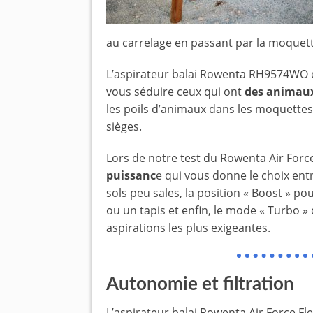
au carrelage en passant par la moquette
L’aspirateur balai Rowenta RH9574WO o
vous séduire ceux qui ont
des animau
les poils d’animaux dans les moquettes,
sièges.
Lors de notre test du Rowenta Air Forc
puissanc
e qui vous donne le choix ent
sols peu sales, la position « Boost » p
ou un tapis et enfin, le mode « Turbo »
aspirations les plus exigeantes.
Autonomie et filtration
L’aspirateur balai Rowenta Air Force F